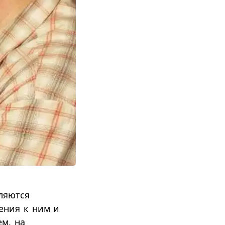
ляются
ения к ним и
ем, на