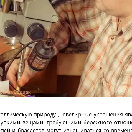
таллическую природу , ювелирные украшения яв
рупкими вещами, требующими бережного отнош
епей и браслетов могут изнашиваться со времен