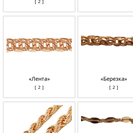
2
«Лента»
«Березка»
2
2